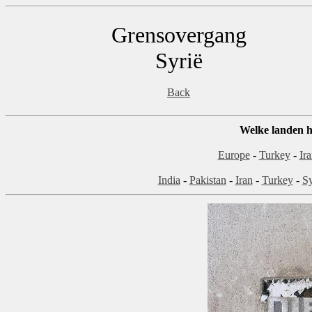
Grensovergang
Syrië
Back
Welke landen h
Europe
-
Turkey
-
Ir
India
-
Pakistan
-
Iran
-
Turkey
-
Sy