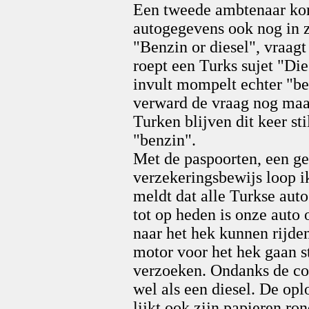
Een tweede ambtenaar kom
autogegevens ook nog in z
"Benzin or diesel", vraag
roept een Turks sujet "Die
invult mompelt echter "be
verward de vraag nog maa
Turken blijven dit keer st
"benzin".
Met de paspoorten, een ge
verzekeringsbewijs loop i
meldt dat alle Turkse aut
tot op heden is onze aut
naar het hek kunnen rijd
motor voor het hek gaan s
verzoeken. Ondanks de con
wel als een diesel. De op
lijkt ook zijn papieren ron